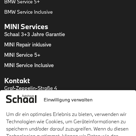
BMW Service 5+
BMW Service Inclusive
MINI Services
Schaal 3+3 Jahre Garantie
MINI Repair inklusive
MINI Service 5+
MINI Service Inclusive
Kontakt
Graf-Zeppelin-Straße 4
54634 Bitburg
Einwilligung verwalten
Mail:
info@autohaus-schaal.de
Tel.:
06561 9470-0
Um dir ein optimales Erlebnis zu bieten, verwenden wir
Fax: 06561 9470-15
Technologien wie Cookies, um Geräteinformationen zu
speichern und/oder darauf zuzugreifen. Wenn du diesen
Technologien zustimmst, können wir Daten wie das