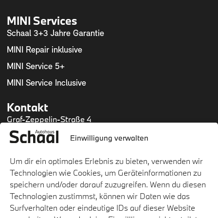
MINI Services
Schaal 3+3 Jahre Garantie
MINI Repair inklusive
MINI Service 5+
MINI Service Inclusive
Kontakt
Graf-Zeppelin-Straße 4
54634 Bitburg
Einwilligung verwalten
Mail:
info@autohaus-schaal.de
Tel.:
06561 9470-0
Um dir ein optimales Erlebnis zu bieten, verwenden wir
Fax: 06561 9470-15
Technologien wie Cookies, um Geräteinformationen zu
speichern und/oder darauf zuzugreifen. Wenn du diesen
Technologien zustimmst, können wir Daten wie das
Surfverhalten oder eindeutige IDs auf dieser Website